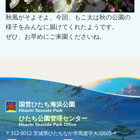
秋風がそよそよ、今回、もこ太は秋の公園の
様子をみんなに届けてくれたようです。
ぜひ、お早めにご来園くださいね。
国営ひたち海浜公園
Hitachi Seaside Park
ひたち公園管理センター
Hitachi Seaside Park Office
〒312-0012 茨城県ひたちなか市馬渡字大沼605-4