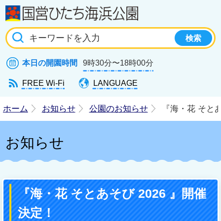
国
本日の開園時間
9時30分〜18時00分
FREE Wi-Fi
LANGUAGE
ホーム
お知らせ
公園のお知らせ
『海・花 そとあ
お知らせ
『海・花 そとあそび 2026 』開催
決定！