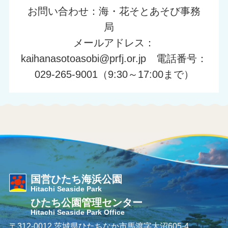
お問い合わせ：海・花そとあそび事務
局
メールアドレス：
kaihanasotoasobi@prfj.or.jp 電話番号：
029-265-9001（9:30～17:00まで）
国営ひたち海浜公園
Hitachi Seaside Park
ひたち公園管理センター
Hitachi Seaside Park Office
〒312-0012 茨城県ひたちなか市馬渡字大沼605-4