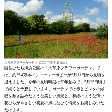
を
読
み
込
み
中
で
す
大草原フラワーガーデン（2026年5月11日撮影）
国営ひたち海浜公園の「大草原フラワーガーデン」で
は、約35.4万本のシャーレーポピーが5月11日から見頃を
迎えました。今年の見頃時期は平年並みで、5月25日頃ま
で続くと予想しています。ガーデンでは赤とピンクの絨
毯を敷き詰めたような美しい風景と、和紙のような薄い
花びらがやさしい初夏の風になびく情景をお楽しみいた
だけます。