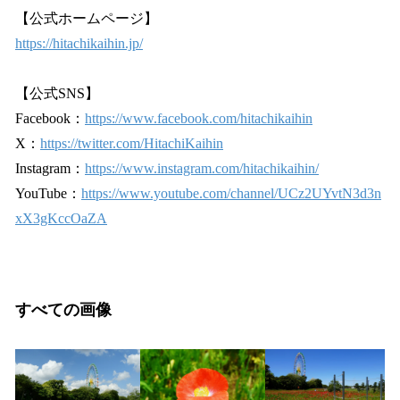
【公式ホームページ】
https://hitachikaihin.jp/
【公式SNS】
Facebook：
https://www.facebook.com/hitachikaihin
X：
https://twitter.com/HitachiKaihin
Instagram：
https://www.instagram.com/hitachikaihin/
YouTube：
https://www.youtube.com/channel/UCz2UYvtN3d3n
xX3gKccOaZA
すべての画像