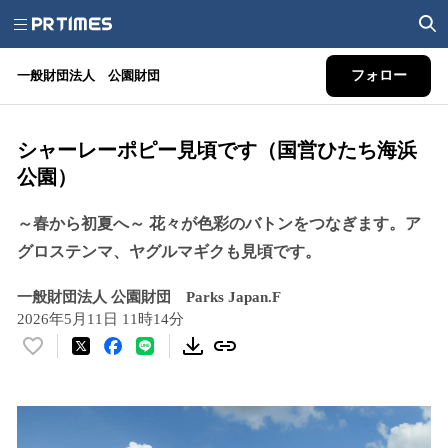
一般財団法人 公園財団
フォロー
シャーレーポピー見頃です（国営ひたち海浜
公園）
～春から初夏へ～ 花々が色彩のバトンをつなぎます。ア
グロステンマ、ヤグルマギクも見頃です。
一般財団法人 公園財団 Parks Japan.F
2026年5月11日 11時14分
い
い
ね
！
数