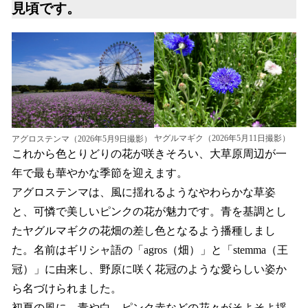
見頃です。
ヤグルマギク（2026年5月11日撮影）
アグロステンマ（2026年5月9日撮影）
これから色とりどりの花が咲きそろい、大草原周辺が一
年で最も華やかな季節を迎えます。
アグロステンマは、風に揺れるようなやわらかな草姿
と、可憐で美しいピンクの花が魅力です。青を基調とし
たヤグルマギクの花畑の差し色となるよう播種しまし
た。名前はギリシャ語の「agros（畑）」と「stemma（王
冠）」に由来し、野原に咲く花冠のような愛らしい姿か
ら名づけられました。
初夏の風に、青や白、ピンク赤などの花々がそよそよ揺