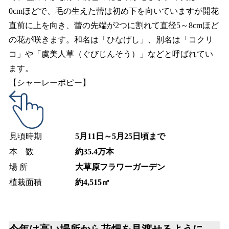
0cmほどで、毛の生えた蕾は初め下を向いていますが開花
直前に上を向き、蕾の先端が2つに割れて直径5～8cmほど
の花が咲きます。和名は「ひなげし」、別名は「コクリ
コ」や「虞美人草（ぐびじんそう）」などと呼ばれてい
ます。
【シャーレーポピー】
見頃時期
5月11日～5月25日頃まで
本 数
約35.4万本
場 所
大草原フラワーガーデン
植栽面積
約4,515㎡
今年は高い場所から花畑を見渡せるように、