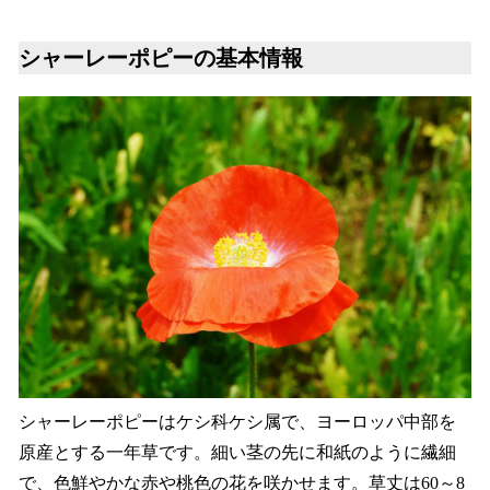
シャーレーポピーの基本情報
シャーレーポピーはケシ科ケシ属で、ヨーロッパ中部を
原産とする一年草です。細い茎の先に和紙のように繊細
で、色鮮やかな赤や桃色の花を咲かせます。草丈は60～8