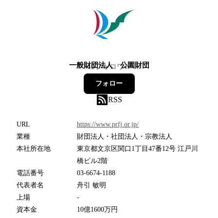
一般財団法人 公園財団
40
フォロワー
フォロー
RSS
URL
https://www.prfj.or.jp/
業種
財団法人・社団法人・宗教法人
本社所在地
東京都文京区関口1丁目47番12号 江戸川
橋ビル2階
電話番号
03-6674-1188
代表者名
舟引 敏明
上場
-
資本金
10億1600万円