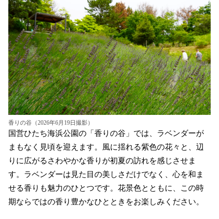
を
読
み
込
み
中
で
す
香りの谷（2026年6月19日撮影）
国営ひたち海浜公園の「香りの谷」では、ラベンダーが
まもなく見頃を迎えます。風に揺れる紫色の花々と、辺
りに広がるさわやかな香りが初夏の訪れを感じさせま
す。ラベンダーは見た目の美しさだけでなく、心を和ま
せる香りも魅力のひとつです。花景色とともに、この時
期ならではの香り豊かなひとときをお楽しみください。