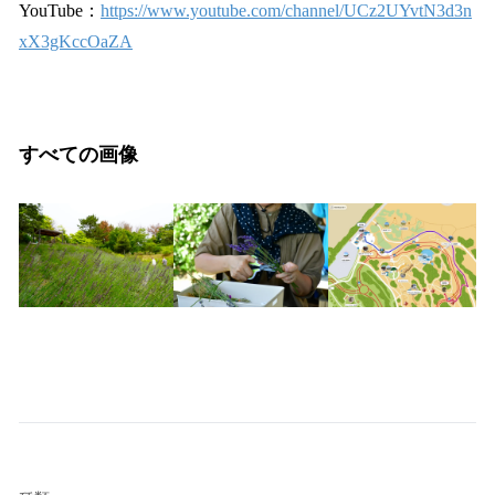
YouTube：
https://www.youtube.com/channel/UCz2UYvtN3d3n
xX3gKccOaZA
すべての画像