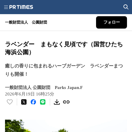
一般財団法人 公園財団
フォロー
ラベンダー まもなく見頃です（国営ひたち
海浜公園）
癒しの香りに包まれるハーブガーデン ラベンダーまつ
りも開催！
一般財団法人 公園財団 Parks Japan.F
2026年6月19日 16時25分
い
い
ね
！
数