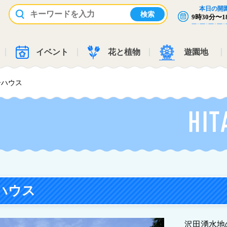
本日の開
国営ひたち海浜公園ホームページ
9時30分〜1
イベント
花と植物
遊園地
ーハウス
ハウス
沢田湧水地