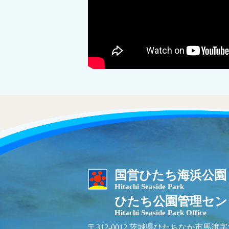
国営ひたち海浜公園
Hitachi Seaside Park
ひたち公園管理セン
Hitachi Seaside Park Office
〒312-0012 茨城県ひたちなか市馬渡字大