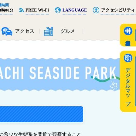
園時間
FREE Wi-Fi
LANGUAGE
アクセシビリティ
8時00分
アクセス
グルメ
デジタルマップ
の希少な生態系を間近で観察すること