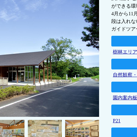
ができる環
4月から1
段は入れな
ガイドツア
樹林エリ
自然観察
園内案内
P21