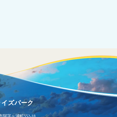
ライズパーク
市阿字ヶ浦町552-18