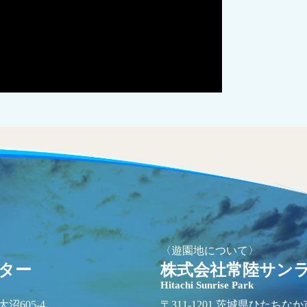
〈遊園地について〉
ター
株式会社常陸サン
Hitachi Sunrise Park
沼605-4
〒311-1201 茨城県ひたちなか