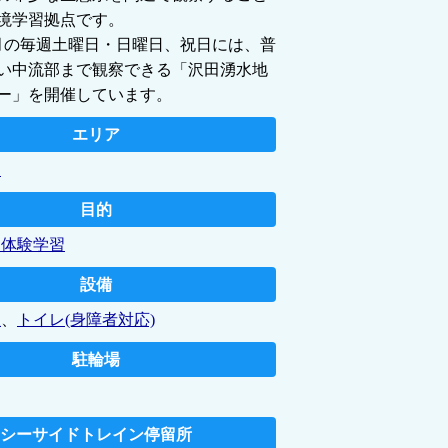
境学習拠点です。
1月の毎週土曜日・日曜日、祝日には、普
い中流部まで観察できる「沢田湧水地
ー」を開催しています。
エリア
ア
目的
・体験学習
設備
板
、
トイレ(身障者対応)
駐輪場
シーサイドトレイン停留所