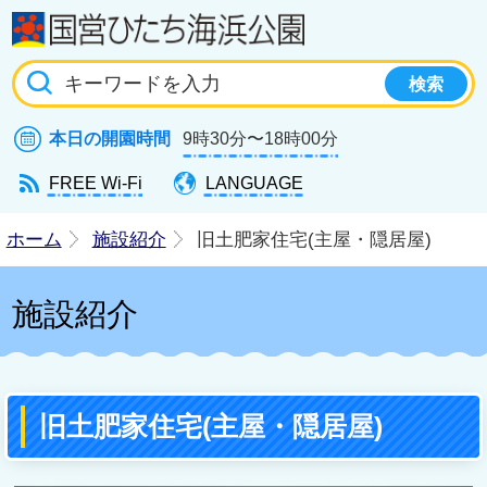
国
本日の開園時間
9時30分〜18時00分
FREE Wi-Fi
LANGUAGE
ホーム
施設紹介
旧土肥家住宅(主屋・隠居屋)
施設紹介
旧土肥家住宅(主屋・隠居屋)