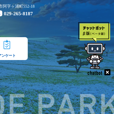
市阿字ヶ浦町552-18
029-265-8187
Fax.
アンケート