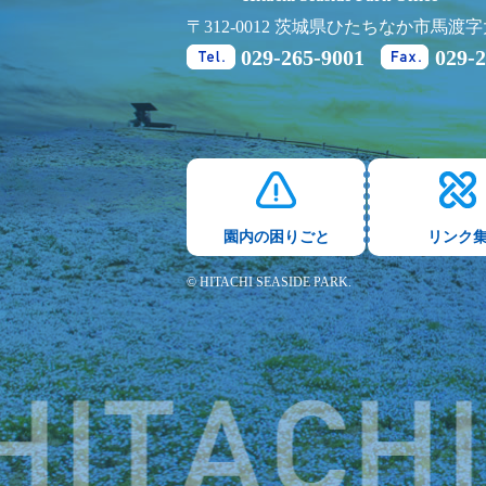
〒312-0012 茨城県ひたちなか市馬渡字大
029-265-9001
029-
Tel.
Fax.
園内の困りごと
リンク
© HITACHI SEASIDE PARK.