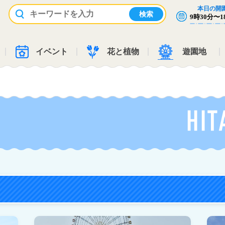
本日の開
国営ひたち海浜公園ホームページ
9時30分〜1
イベント
花と植物
遊園地
常陸ローズガーデンの詳細を見る
フラワー