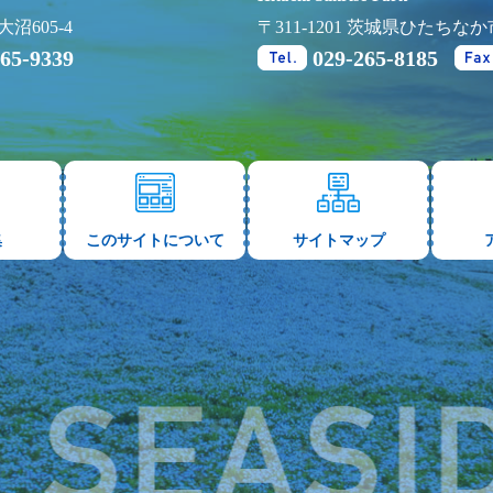
沼605-4
〒311-1201 茨城県ひたちなか
265-9339
029-265-8185
Tel.
集
このサイトについて
サイトマップ