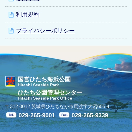
利用規約
プライバシーポリシー
国営ひたち海浜公園
Hitachi Seaside Park
ひたち公園管理センター
Hitachi Seaside Park Office
〒312-0012 茨城県ひたちなか市馬渡字大沼605-4
029-265-9001
029-265-9339
Tel.
Fax.