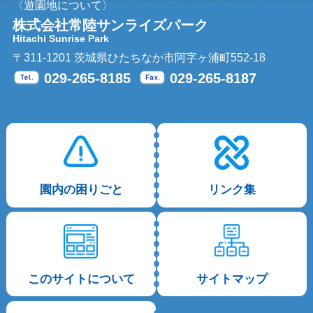
〈遊園地について〉
株式会社常陸サンライズパーク
Hitachi Sunrise Park
〒311-1201 茨城県ひたちなか市阿字ヶ浦町552-18
029-265-8185
029-265-8187
Tel.
Fax.
園内の困りごと
リンク集
このサイトについて
サイトマップ