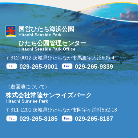
国営ひたち海浜公園
Hitachi Seaside Park
ひたち公園管理センター
Hitachi Seaside Park Office
〒312-0012 茨城県ひたちなか市馬渡字大沼605-4
029-265-9001
029-265-9339
Tel.
Fax.
〈遊園地について〉
株式会社常陸サンライズパーク
Hitachi Sunrise Park
〒311-1201 茨城県ひたちなか市阿字ヶ浦町552-18
029-265-8185
029-265-8187
Tel.
Fax.