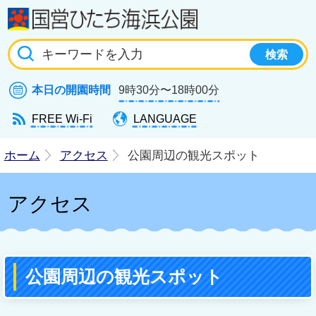
国
本日の開園時間
9時30分〜18時00分
FREE Wi-Fi
LANGUAGE
ホーム
アクセス
公園周辺の観光スポット
アクセス
公園周辺の観光スポット