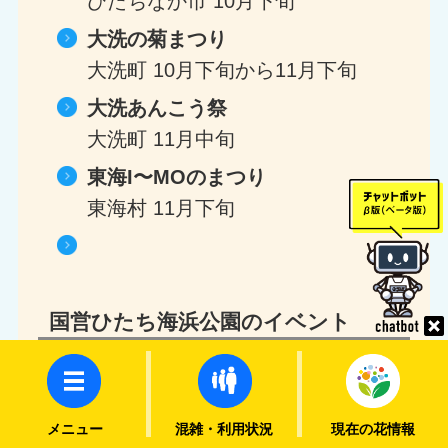
ひたちなか市
10月下旬
大洗の菊まつり
大洗町
10月下旬から11月下旬
大洗あんこう祭
大洗町
11月中旬
東海I〜MOのまつり
東海村
11月下旬
国営ひたち海浜公園のイベント
コキアライトアップ
9月上旬から9月下旬
メニュー
混雑・利用状況
現在の花情報
きて みて さわって コキアカーニバ