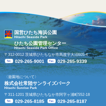
国営ひたち海浜公園
Hitachi Seaside Park
ひたち公園管理センター
Hitachi Seaside Park Office
〒312-0012 茨城県ひたちなか市馬渡字大沼605-4
029-265-9001
029-265-9339
Tel.
Fax.
〈遊園地について〉
株式会社常陸サンライズパーク
Hitachi Sunrise Park
〒311-1201 茨城県ひたちなか市阿字ヶ浦町552-18
029-265-8185
029-265-8187
Tel.
Fax.