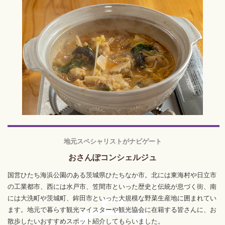
地元スペシャリストがナビゲート
おさんぽコンシェルジュ
国営ひたち海浜公園のある茨城県ひたちなか市。北には東海村や日立市
旅ドキ！ひたち TRAVEPPE
の工業都市、西には水戸市、笠間市といった歴史と伝統が息づく街、南
には大洗町や茨城町、鉾田市といった大規模な野菜生産地に囲まれてい
ます。地元で暮らす観光マイスターや観光協会に在籍する皆さんに、お
散歩したいおすすめスポット紹介してもらいました。