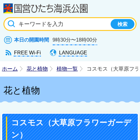
国
本日の開園時間
9時30分〜18時00分
FREE Wi-Fi
LANGUAGE
ホーム
花と植物
植物一覧
コスモス（大草原フラ
花と植物
コスモス（大草原フラワーガーデ
ン）