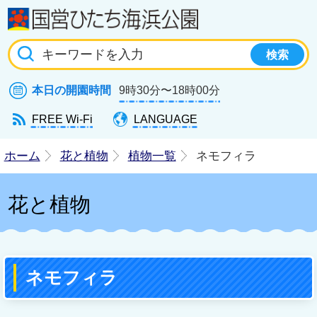
国
本日の開園時間
9時30分〜18時00分
FREE Wi-Fi
LANGUAGE
ホーム
花と植物
植物一覧
ネモフィラ
花と植物
ネモフィラ