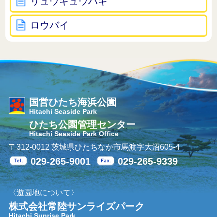
リュウキュウハギ
ロウバイ
国営ひたち海浜公園
Hitachi Seaside Park
ひたち公園管理センター
Hitachi Seaside Park Office
〒312-0012 茨城県ひたちなか市馬渡字大沼605-4
029-265-9001
029-265-9339
Tel.
Fax.
〈遊園地について〉
株式会社常陸サンライズパーク
Hitachi Sunrise Park