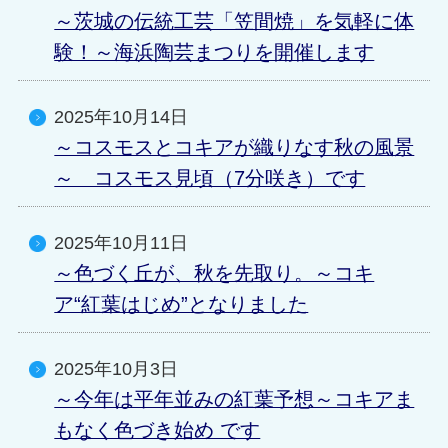
～茨城の伝統工芸「笠間焼」を気軽に体
験！～海浜陶芸まつりを開催します
2025年10月14日
～コスモスとコキアが織りなす秋の風景
～ コスモス見頃（7分咲き）です
2025年10月11日
～色づく丘が、秋を先取り。～コキ
ア“紅葉はじめ”となりました
2025年10月3日
～今年は平年並みの紅葉予想～コキアま
もなく色づき始め です