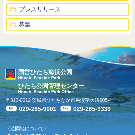
プレスリリース
募集
国営ひたち海浜公園
Hitachi Seaside Park
ひたち公園管理センター
Hitachi Seaside Park Office
〒312-0012 茨城県ひたちなか市馬渡字大沼605-4
029-265-9001
029-265-9339
Tel.
Fax.
〈遊園地について〉