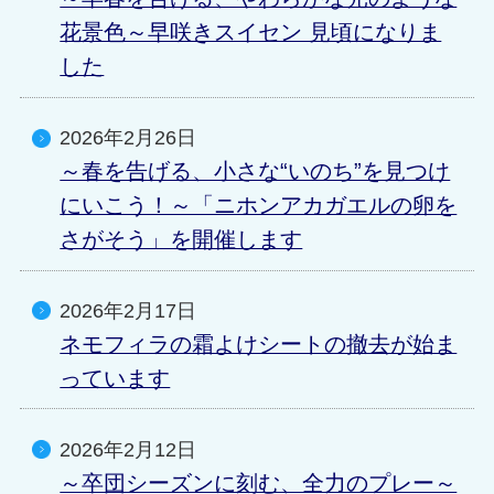
花景色～早咲きスイセン 見頃になりま
した
2026年2月26日
～春を告げる、小さな“いのち”を見つけ
にいこう！～「ニホンアカガエルの卵を
さがそう」を開催します
2026年2月17日
ネモフィラの霜よけシートの撤去が始ま
っています
2026年2月12日
～卒団シーズンに刻む、全力のプレー～