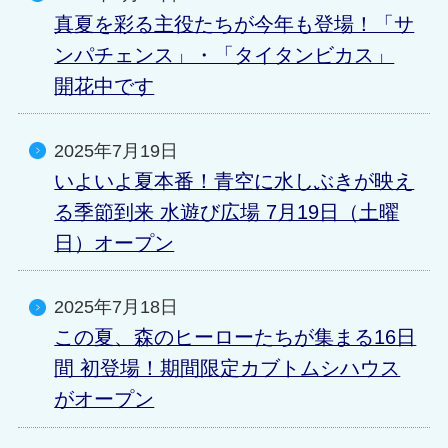
真夏を彩る主役たちが今年も登場！「サ
ンパチェンス」・「タイタンビカス」
開花中です
2025年7月19日
いよいよ夏本番！青空に水しぶきが映え
る季節到来 水遊び広場 7月19日（土曜
日）オープン
2025年7月18日
この夏、森のヒーローたちが集まる16日
間 初登場！期間限定カブトムシハウス
がオープン