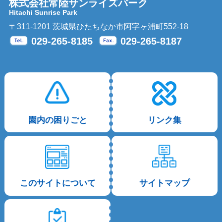
株式会社常陸サンライズパーク
Hitachi Sunrise Park
〒311-1201 茨城県ひたちなか市阿字ヶ浦町552-18
029-265-8185
029-265-8187
Tel.
Fax.
園内の困りごと
リンク集
このサイトについて
サイトマップ